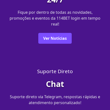
Fique por dentro de todas as novidades,
promoções e eventos da 114BET login em tempo
real!
Ver Notícias
Suporte Direto
Chat
Suporte direto via Telegram, respostas rápidas e
atendimento personalizado!