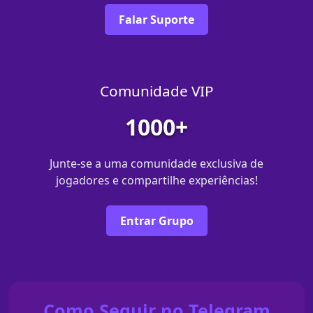
Falar Suporte
Comunidade VIP
1000+
Junte-se a uma comunidade exclusiva de
jogadores e compartilhe experiências!
Entrar Grupo
Como Seguir no Telegram