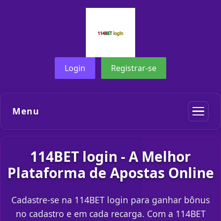
Login
Registrar-se
Menu
114BET login - A Melhor
Plataforma de Apostas Online
Cadastre-se na 114BET login para ganhar bônus
no cadastro e em cada recarga. Com a 114BET