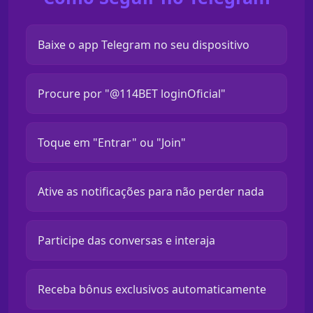
Baixe o app Telegram no seu dispositivo
Procure por "@114BET loginOficial"
Toque em "Entrar" ou "Join"
Ative as notificações para não perder nada
Participe das conversas e interaja
Receba bônus exclusivos automaticamente