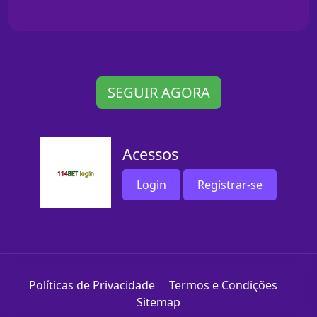
SEGUIR AGORA
Acessos
Login
Registrar-se
Políticas de Privacidade
Termos e Condições
Sitemap