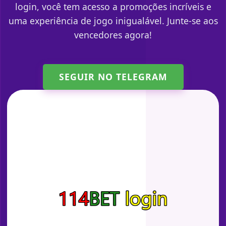
login, você tem acesso a promoções incríveis e
uma experiência de jogo inigualável. Junte-se aos
vencedores agora!
SEGUIR NO TELEGRAM