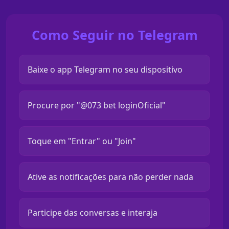
Como Seguir no Telegram
Baixe o app Telegram no seu dispositivo
Procure por "@073 bet loginOficial"
Toque em "Entrar" ou "Join"
Ative as notificações para não perder nada
Participe das conversas e interaja