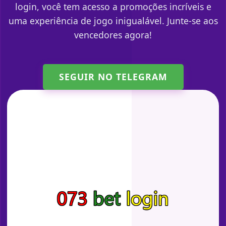
login, você tem acesso a promoções incríveis e
uma experiência de jogo inigualável. Junte-se aos
vencedores agora!
SEGUIR NO TELEGRAM