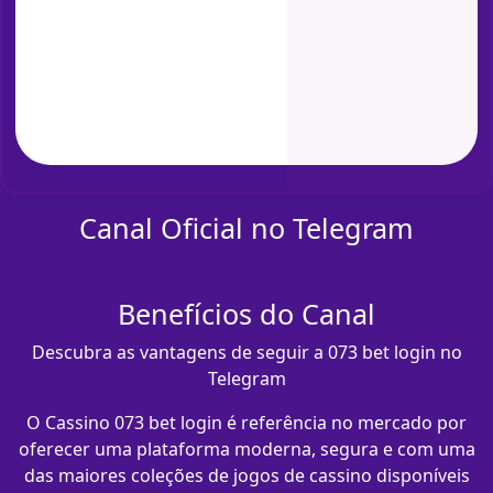
Canal Oficial no Telegram
Benefícios do Canal
Descubra as vantagens de seguir a 073 bet login no
Telegram
O Cassino 073 bet login é referência no mercado por
oferecer uma plataforma moderna, segura e com uma
das maiores coleções de jogos de cassino disponíveis