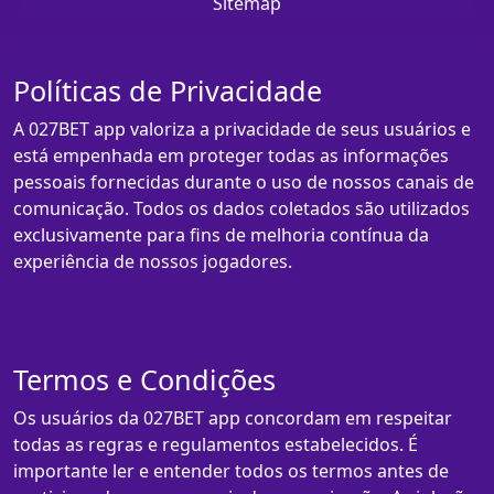
Sitemap
Políticas de Privacidade
A 027BET app valoriza a privacidade de seus usuários e
está empenhada em proteger todas as informações
pessoais fornecidas durante o uso de nossos canais de
comunicação. Todos os dados coletados são utilizados
exclusivamente para fins de melhoria contínua da
experiência de nossos jogadores.
Termos e Condições
Os usuários da 027BET app concordam em respeitar
todas as regras e regulamentos estabelecidos. É
importante ler e entender todos os termos antes de