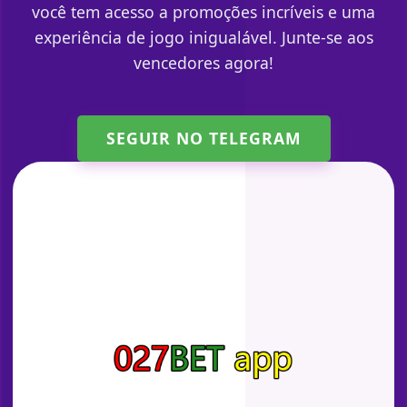
você tem acesso a promoções incríveis e uma
experiência de jogo inigualável. Junte-se aos
vencedores agora!
SEGUIR NO TELEGRAM