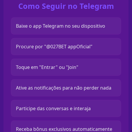
Como Seguir no Telegram
Baixe o app Telegram no seu dispositivo
Procure por "@027BET appOficial"
Toque em "Entrar" ou "Join"
Ative as notificações para não perder nada
Participe das conversas e interaja
Receba bônus exclusivos automaticamente