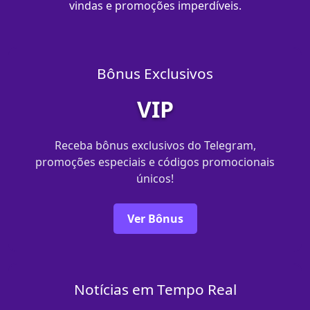
vindas e promoções imperdíveis.
Bônus Exclusivos
VIP
Receba bônus exclusivos do Telegram,
promoções especiais e códigos promocionais
únicos!
Ver Bônus
Notícias em Tempo Real