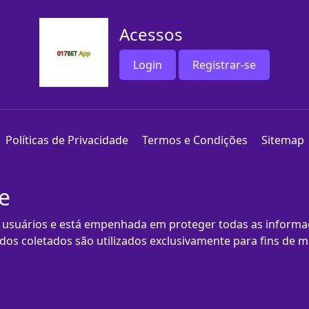
Acessos
Login
Registrar-se
Políticas de Privacidade
Termos e Condições
Sitemap
de
s usuários e está empenhada em proteger todas as informa
os coletados são utilizados exclusivamente para fins de m