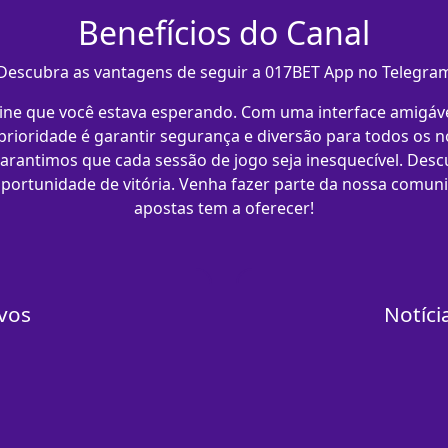
Benefícios do Canal
Descubra as vantagens de seguir a 017BET App no Telegra
line que você estava esperando. Com uma interface amigáv
 prioridade é garantir segurança e diversão para todos os
, garantimos que cada sessão de jogo seja inesquecível. D
portunidade de vitória. Venha fazer parte da nossa comu
apostas tem a oferecer!
vos
Notíci