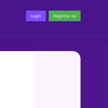
Login
Registrar-se