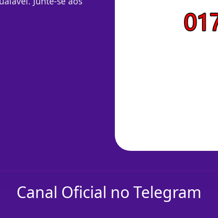
ualável. Junte-se aos
Canal Oficial no Telegram