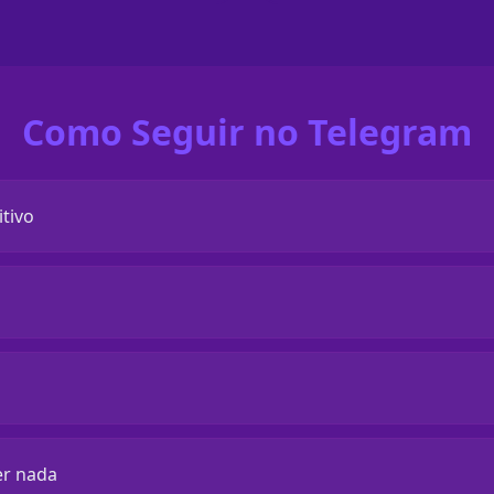
Como Seguir no Telegram
tivo
er nada