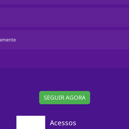
camente
SEGUIR AGORA
Acessos