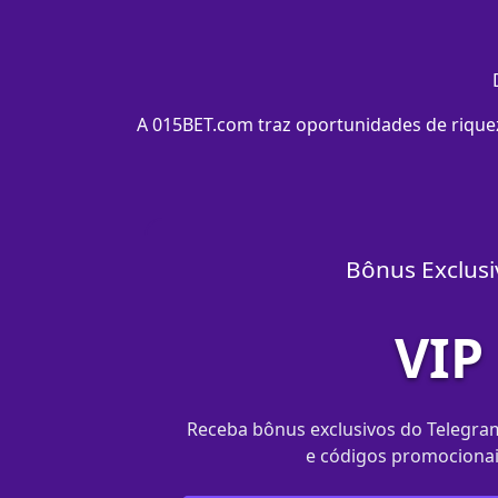
A 015BET.com traz oportunidades de riquez
Bônus Exclusi
VIP
Receba bônus exclusivos do Telegra
e códigos promocionai