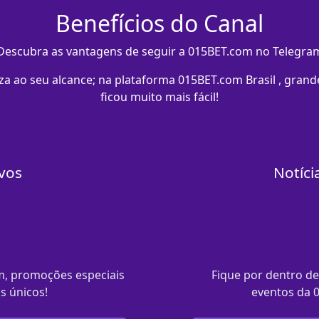
Benefícios do Canal
Descubra as vantagens de seguir a 015BET.com no Telegra
a ao seu alcance; na plataforma 015BET.com Brasil , gran
ficou muito mais fácil!
vos
Notíci
m, promoções especiais
Fique por dentro d
s únicos!
eventos da 