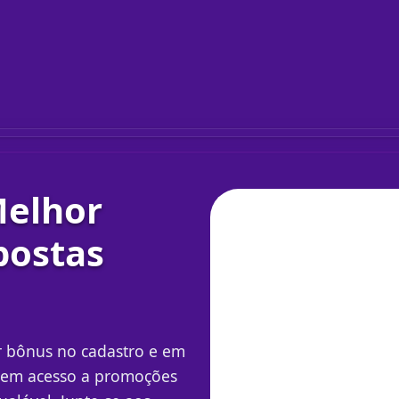
Melhor
postas
r bônus no cadastro e em
 tem acesso a promoções