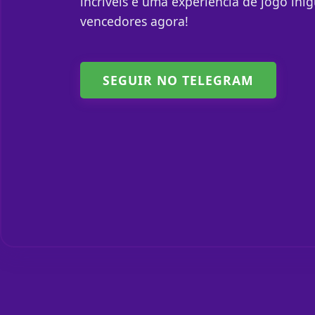
incríveis e uma experiência de jogo inig
vencedores agora!
SEGUIR NO TELEGRAM