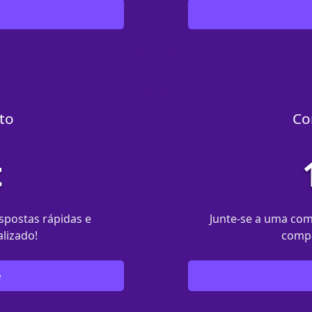
to
Co
t
espostas rápidas e
Junte-se a uma com
lizado!
compa
e