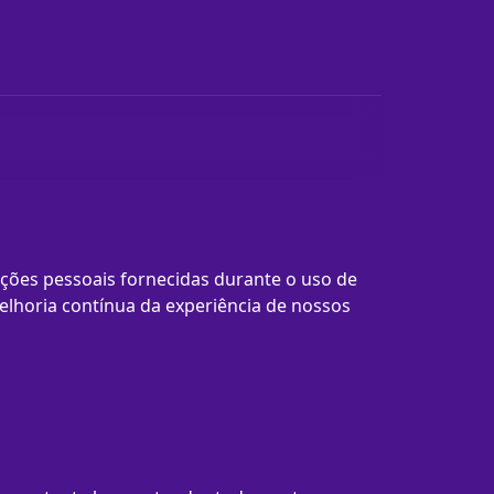
ções pessoais fornecidas durante o uso de
elhoria contínua da experiência de nossos