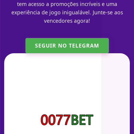
tem acesso a promoções incríveis e uma
experiência de jogo inigualável. Junte-se aos
vencedores agora!
SEGUIR NO TELEGRAM