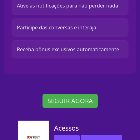
Ative as notificações para não perder nada
Participe das conversas e interaja
Receba bônus exclusivos automaticamente
SEGUIR AGORA
Acessos