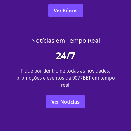
Ver Bônus
Notícias em Tempo Real
24/7
Fique por dentro de todas as novidades,
promoções e eventos da 0077BET em tempo
real!
Ver Notícias