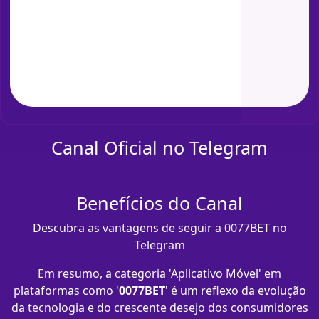
Canal Oficial no Telegram
Benefícios do Canal
Descubra as vantagens de seguir a 0077BET no
Telegram
Em resumo, a categoria 'Aplicativo Móvel' em
plataformas como '
0077BET
' é um reflexo da evolução
da tecnologia e do crescente desejo dos consumidores