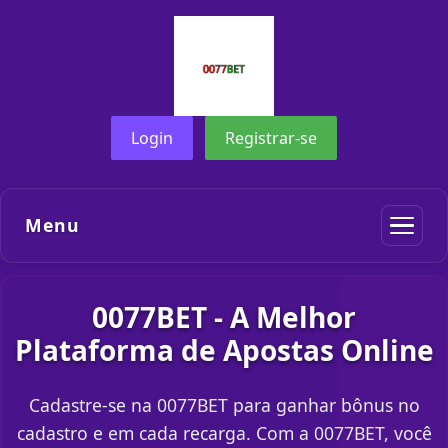
Login
Registrar-se
Menu
0077BET - A Melhor
Plataforma de Apostas Online
Cadastre-se na 0077BET para ganhar bônus no
cadastro e em cada recarga. Com a 0077BET, você